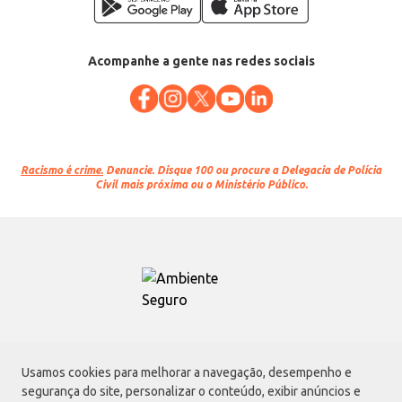
Acompanhe a gente nas redes sociais
Racismo é crime.
Denuncie. Disque 100 ou procure a Delegacia de Polícia
Civil mais próxima ou o Ministério Público.
Atacadão S.A.
Usamos cookies para melhorar a navegação, desempenho e
Avenida Morvan Dias de Figueiredo, 6169, Vila Maria, São Paulo - SP | CEP
segurança do site, personalizar o conteúdo, exibir anúncios e
02170-901 | CNPJ: 75.315.333/0001-09