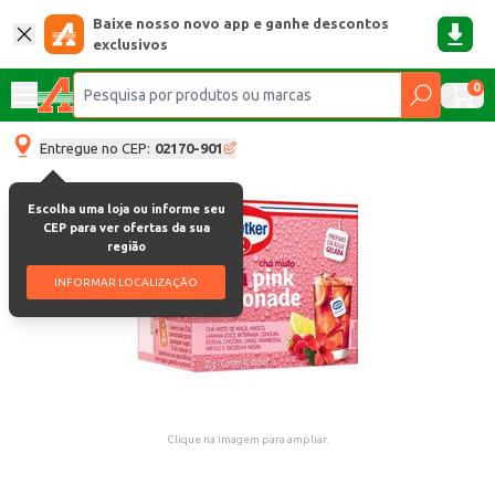
Baixe nosso novo app e ganhe descontos
exclusivos
0
Entregue no CEP:
02170-901
Escolha uma loja ou informe seu
CEP para ver ofertas da sua
região
INFORMAR LOCALIZAÇÃO
Clique na imagem para ampliar.