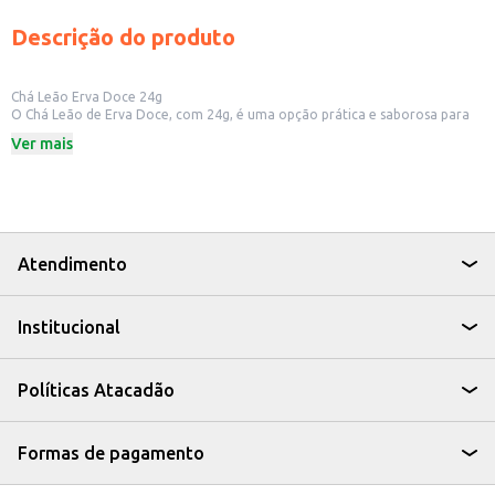
Descrição do produto
Chá Leão Erva Doce 24g
O Chá Leão de Erva Doce, com 24g, é uma opção prática e saborosa para
quem aprecia um chá suave e com aroma agradável. Ideal para diversos
Ver mais
momentos do dia, o chá de erva doce é conhecido por suas propriedades e
pode ser consumido quente ou frio.
Dicas de Uso:
Perfeito para acompanhar lanches e refeições leves.
Uma boa pedida para relaxar após um dia agitado.
Pode ser consumido em casa, no trabalho ou em viagens.
Ideal para quem busca uma bebida natural e sem adição de açúcar.
Atendimento
O Chá Leão Erva Doce é uma escolha simples e saborosa para quem busca
uma bebida reconfortante e com um toque especial.
Institucional
Políticas Atacadão
Formas de pagamento