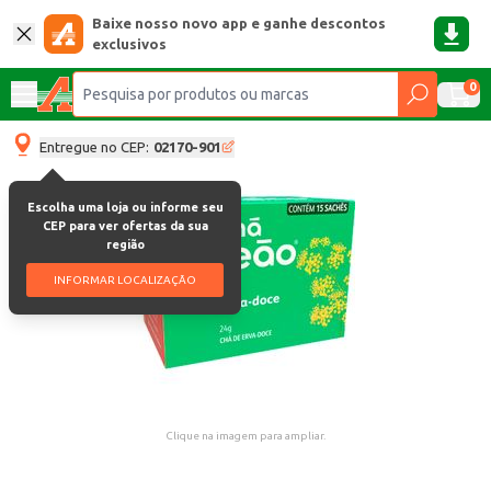
Baixe nosso novo app e ganhe descontos
exclusivos
0
Entregue no CEP:
02170-901
Escolha uma loja ou informe seu
CEP para ver ofertas da sua
região
INFORMAR LOCALIZAÇÃO
Clique na imagem para ampliar.