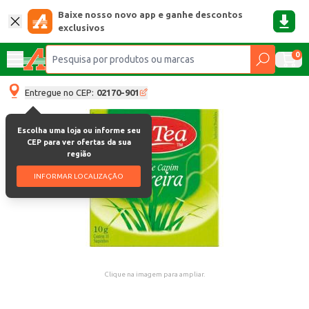
Baixe nosso novo app e ganhe descontos
exclusivos
0
Entregue no CEP:
02170-901
Escolha uma loja ou informe seu
CEP para ver ofertas da sua
região
INFORMAR LOCALIZAÇÃO
Clique na imagem para ampliar.