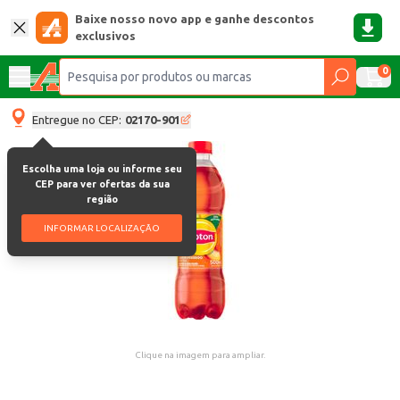
Baixe nosso novo app e ganhe descontos
exclusivos
0
Entregue no CEP:
02170-901
Escolha uma loja ou informe seu
CEP para ver ofertas da sua
região
INFORMAR LOCALIZAÇÃO
Clique na imagem para ampliar.