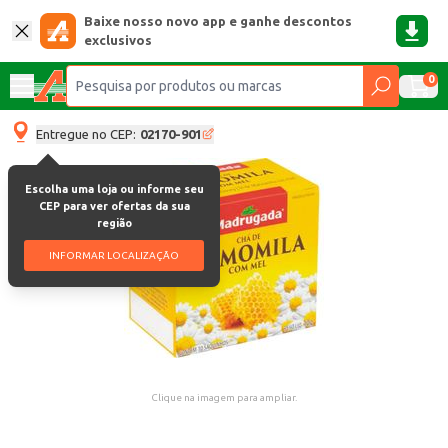
Baixe nosso novo app e ganhe descontos
exclusivos
0
Entregue no CEP:
02170-901
Escolha uma loja ou informe seu
CEP para ver ofertas da sua
região
INFORMAR LOCALIZAÇÃO
Clique na imagem para ampliar.