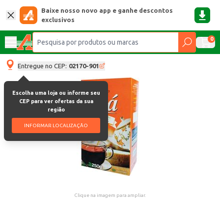
Baixe nosso novo app e ganhe descontos
exclusivos
0
Entregue no CEP:
02170-901
Escolha uma loja ou informe seu
CEP para ver ofertas da sua
região
INFORMAR LOCALIZAÇÃO
Clique na imagem para ampliar.