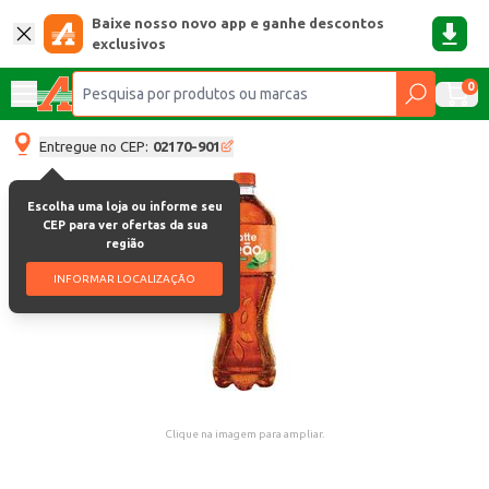
Baixe nosso novo app e ganhe descontos
exclusivos
0
Entregue no CEP:
02170-901
Escolha uma loja ou informe seu
CEP para ver ofertas da sua
região
INFORMAR LOCALIZAÇÃO
Clique na imagem para ampliar.