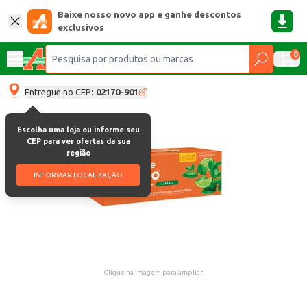
Baixe nosso novo app e ganhe descontos
exclusivos
0
Entregue no CEP:
02170-901
Escolha uma loja ou informe seu
CEP para ver ofertas da sua
região
INFORMAR LOCALIZAÇÃO
Clique na imagem para ampliar.