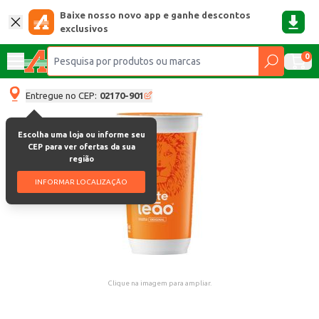
Baixe nosso novo app e ganhe descontos
exclusivos
0
Entregue no CEP:
02170-901
Escolha uma loja ou informe seu
CEP para ver ofertas da sua
região
INFORMAR LOCALIZAÇÃO
Clique na imagem para ampliar.