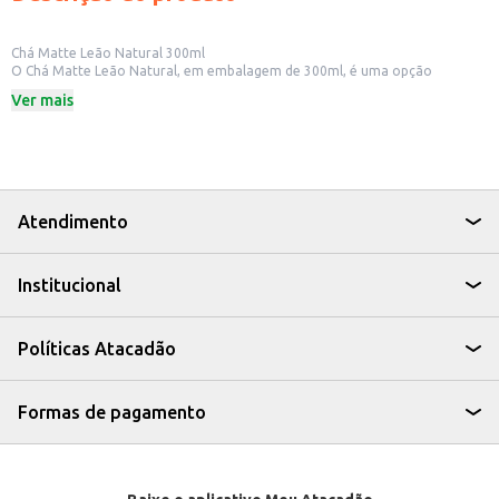
Chá Matte Leão Natural 300ml
O Chá Matte Leão Natural, em embalagem de 300ml, é uma opção
refrescante e prática para quem aprecia o sabor do chá mate. Ideal para
Ver mais
consumo individual, o produto é perfeito para quem busca uma bebida
saborosa e com o toque natural do chá mate.
Dicas de Uso:
Perfeito para acompanhar lanches e refeições rápidas.
Uma ótima escolha para ter sempre à mão em casa, no trabalho ou em
viagens.
Ideal para quem busca uma alternativa saborosa e sem adição de açúcares.
Atendimento
O Chá Matte Leão Natural 300ml é uma escolha prática e saborosa para o
seu dia a dia, oferecendo o sabor autêntico do chá mate em uma
embalagem conveniente.
Institucional
Políticas Atacadão
Formas de pagamento