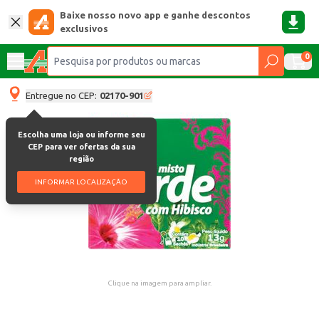
Baixe nosso novo app e ganhe descontos
exclusivos
0
Entregue no CEP:
02170-901
Escolha uma loja ou informe seu
CEP para ver ofertas da sua
região
INFORMAR LOCALIZAÇÃO
Clique na imagem para ampliar.