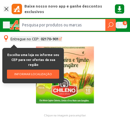
Baixe nosso novo app e ganhe descontos
exclusivos
0
Entregue no CEP:
02170-901
Escolha uma loja ou informe seu
CEP para ver ofertas da sua
região
INFORMAR LOCALIZAÇÃO
Clique na imagem para ampliar.