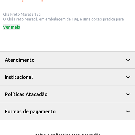
Chá Preto Maratá 18g
O Chá Preto Maratá, em embalagem de 18g, é uma opção prática para
quem aprecia um chá saboroso e aromático. Ideal para quem busca uma
Ver mais
bebida quente e reconfortante em diversos momentos do dia.
Dicas de Uso:
Perfeito para preparar em casa, no trabalho ou em viagens.
Pode ser consumido puro ou com adição de açúcar, mel ou limão,
conforme a preferência.
Uma boa opção para acompanhar lanches e refeições leves.
O Chá Preto Maratá é uma escolha simples e saborosa para quem busca
Atendimento
uma bebida clássica e versátil.
Institucional
Políticas Atacadão
Formas de pagamento