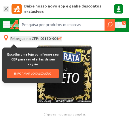
Baixe nosso novo app e ganhe descontos
exclusivos
0
Entregue no CEP:
02170-901
Escolha uma loja ou informe seu
CEP para ver ofertas da sua
região
INFORMAR LOCALIZAÇÃO
Clique na imagem para ampliar.