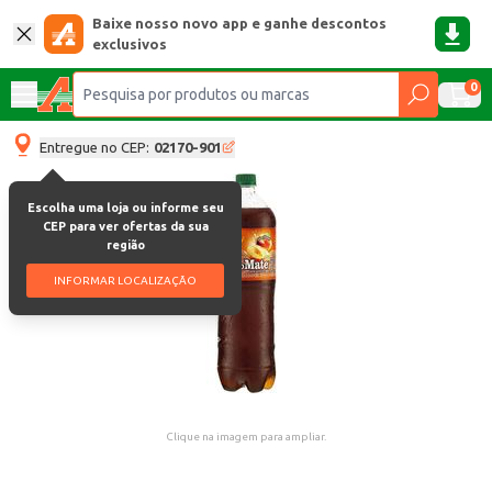
Baixe nosso novo app e ganhe descontos
exclusivos
0
Entregue no CEP:
02170-901
Escolha uma loja ou informe seu
CEP para ver ofertas da sua
região
INFORMAR LOCALIZAÇÃO
Clique na imagem para ampliar.