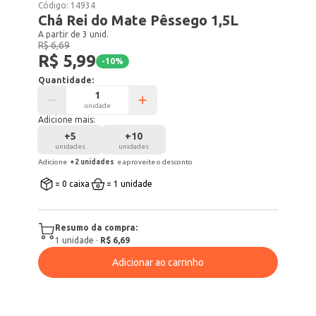
Código:
14934
Chá Rei do Mate Pêssego 1,5L
A partir de 3 unid.
R$ 6,69
R$ 5,99
-
10
%
Quantidade:
unidade
Adicione mais:
+
5
+
10
unidades
unidades
Adicione
+
2
unidade
s
e aproveite o desconto
= 0 caixa
= 1 unidade
Resumo da compra:
1
unidade
·
R$ 6,69
Adicionar ao carrinho