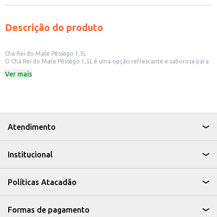
Descrição do produto
Chá Rei do Mate Pêssego 1,5L
O Chá Rei do Mate Pêssego 1,5L é uma opção refrescante e saborosa para
quem busca uma bebida com o toque frutado do pêssego. Ideal para
Ver mais
consumo em diversos momentos do dia, o chá mate com pêssego é uma
alternativa prática e saborosa para quem aprecia bebidas prontas.
Dicas de Uso:
Perfeito para acompanhar refeições leves ou lanches.
Uma boa pedida para ter sempre à mão em casa, no escritório ou para
revenda em pequenos comércios.
Ideal para quem busca uma bebida com sabor diferenciado e refrescante.
Atendimento
Com o Chá Rei do Mate Pêssego 1,5L, você tem a praticidade e o sabor que
você procura, tornando seus momentos ainda mais agradáveis.
Institucional
Políticas Atacadão
Formas de pagamento