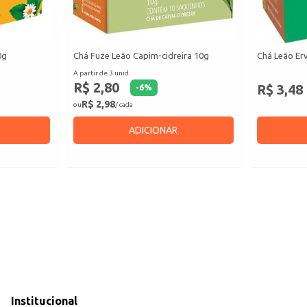
0g
Chá Fuze Leão Capim-cidreira 10g
Chá Leão Er
A partir de 3 unid.
R$ 2,80
R$ 3,48
-
6
%
R$ 2,98
ou
/ cada
ADICIONAR
Institucional