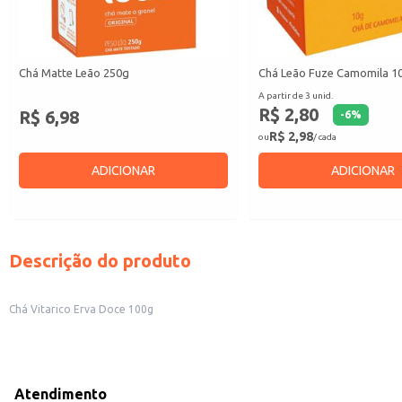
Chá Matte Leão 250g
Chá Leão Fuze Camomila 1
A partir de 3 unid.
R$ 2,80
R$ 6,98
-
6
%
R$ 2,98
ou
/ cada
ADICIONAR
ADICIONAR
Descrição do produto
Chá Vitarico Erva Doce 100g
Atendimento