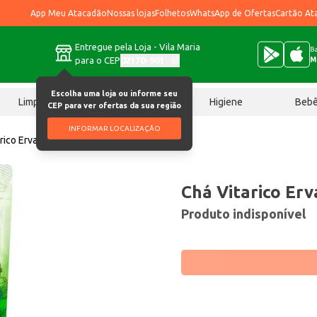
App Meu Atacadão
Nossas lojas
Folhetos
WhatsApp de Ofertas
Cartão At
Entregue pela Loja - Vila Maria
Ba
para o CEP
02170-901
M
Escolha uma loja ou informe seu
Limpeza
Chocolates
Higiene
Beb
CEP para ver ofertas da sua região
INFORMAR LOCALIZAÇÃO
arico Erva Doce 100g
Chá Vitarico Er
Produto indisponível