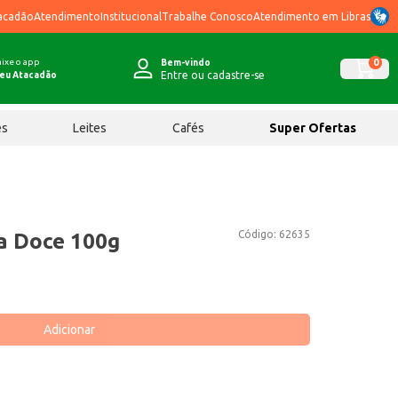
acadão
Atendimento
Institucional
Trabalhe Conosco
Atendimento em Libras
ixe o app
0
Bem-vindo
Entre ou cadastre-se
eu Atacadão
ês
Leites
Cafés
Super Ofertas
Código:
62635
va Doce 100g
Adicionar