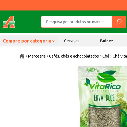
Compre por categoria
Cervejas
Bulnez
Mercearia
Cafés, chás e achocolatados
Chá
Chá Vit