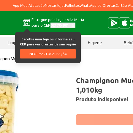
App Meu Atacadão
Nossas lojas
Folhetos
WhatsApp de Ofertas
Cartão At
Entregue pela Loja - Vila Maria
Ba
para o CEP
02170-901
M
Escolha uma loja ou informe seu
Limpeza
Chocolates
Higiene
Beb
CEP para ver ofertas da sua região
INFORMAR LOCALIZAÇÃO
gnon Mucho Gusto Fatiado 1,010kg
Champignon Muc
1,010kg
Produto indisponível