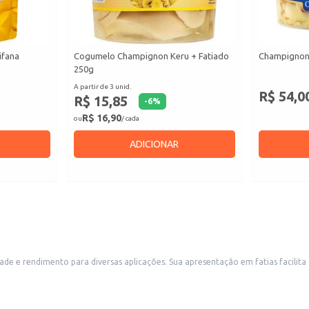
ifana
Cogumelo Champignon Keru + Fatiado
Champignon 
250g
A partir de 3 unid.
R$ 54,0
R$ 15,85
-
6
%
R$ 16,90
ou
/ cada
ADICIONAR
as facilita o preparo de receitas, reduzindo o tempo de pré-processamento. Este
s pratos. Também é uma opção conveniente para consumidores que buscam praticidade no preparo de