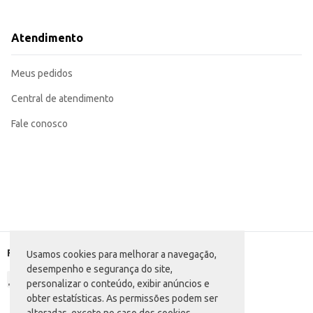
Perfeito como acompanhamento de carnes e aves.
Pode ser utilizado em pizzas, massas e saladas.
Excelente opção para preparo de molhos e recheios.
Atendimento
Adequado para uso em grandes quantidades em estabelecimentos comerciais
O Champignon Mucho Gusto Fatiado em balde proporciona economia e praticid
para uso doméstico.
Meus pedidos
Marca: Mucho Gusto
Departamento: Mercearia
Categoria: Cogumelo
Central de atendimento
Conteúdo: 1,010kg
EAN: 7898614650987
Fale conosco
Formas de pagamento
Usamos cookies para melhorar a navegação,
desempenho e segurança do site,
personalizar o conteúdo, exibir anúncios e
obter estatísticas. As permissões podem ser