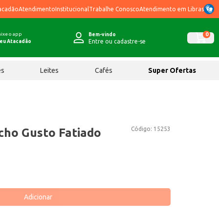
acadão
Atendimento
Institucional
Trabalhe Conosco
Atendimento em Libras
ixe o app
0
Bem-vindo
Entre ou cadastre-se
eu Atacadão
ês
Leites
Cafés
Super Ofertas
Código:
15253
ho Gusto Fatiado
Adicionar