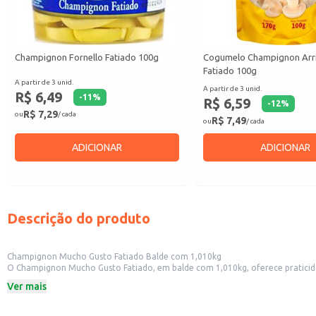
Champignon Fornello Fatiado 100g
Cogumelo Champignon Arr
Fatiado 100g
A partir de 3 unid.
A partir de 3 unid.
R$ 6,49
-
11
%
R$ 6,59
-
12
%
R$ 7,29
ou
/ cada
R$ 7,49
ou
/ cada
ADICIONAR
ADICIONAR
Descrição do produto
Champignon Mucho Gusto Fatiado Balde com 1,010kg
O Champignon Mucho Gusto Fatiado, em balde com 1,010kg, oferece praticidade e rendimento para diversas aplicações. Sua apresentação em fati
produto é ideal para restaurantes, pizzarias, lanchonetes e outros estabelecimentos comerciais que utilizam cogumelos em seu
Ver mais
refeições em casa.
Dicas de uso:
Ideal para risotos, molhos e sopas.