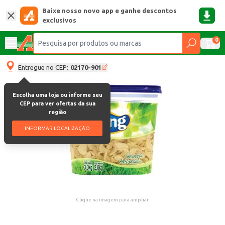
Baixe nosso novo app e ganhe descontos
exclusivos
0
Entregue no CEP:
02170-901
Escolha uma loja ou informe seu
CEP para ver ofertas da sua
região
INFORMAR LOCALIZAÇÃO
Clique na imagem para ampliar.