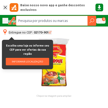
Baixe nosso novo app e ganhe descontos
exclusivos
0
Entregue no CEP:
02170-901
Escolha uma loja ou informe seu
CEP para ver ofertas da sua
região
INFORMAR LOCALIZAÇÃO
Clique na imagem para ampliar.