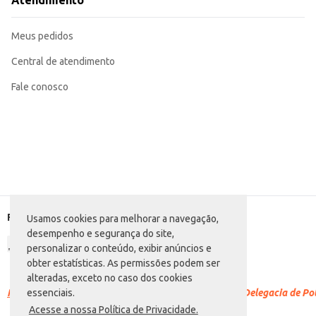
Atendimento
Para um melhor resultado, hidrate o charque antes do preparo, de acordo c
O Charque Norte Sul oferece praticidade e sabor, sendo uma opção versátil
Meus pedidos
Central de atendimento
Fale conosco
Formas de pagamento
Usamos cookies para melhorar a navegação,
desempenho e segurança do site,
personalizar o conteúdo, exibir anúncios e
obter estatísticas. As permissões podem ser
alteradas, exceto no caso dos cookies
Racismo é crime.
Denuncie. Disque 100 ou procure a Delegacia de Polí
essenciais.
Acesse a nossa Política de Privacidade.