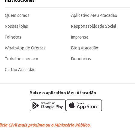
Institucional
om as instruções na embalagem.
 para diferentes tipos de estabelecimentos e consumidores. Sua embalagem de
Quem somos
Aplicativo Meu Atacadão
Nossas lojas
Responsabilidade Social
Folhetos
Imprensa
WhatsApp de Ofertas
Blog Atacadão
Trabalhe conosco
Denúncias
Cartão Atacadão
Baixe o aplicativo Meu Atacadão
cia Civil mais próxima ou o Ministério Público.