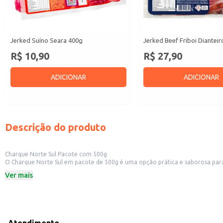
Jerked Suíno Seara 400g
Jerked Beef Friboi Diantei
R$ 10,90
R$ 27,90
ADICIONAR
ADICIONAR
Descrição do produto
Charque Norte Sul Pacote com 500g
O Charque Norte Sul em pacote de 500g é uma opção prática e saborosa para di
para consumidores que apreciam a praticidade e o sabor do charque em casa
Ver mais
Formato prático em pacote de 500g.
Ideal para uso em restaurantes e estabelecimentos comerciais.
Adequado para o consumo doméstico.
Dicas de Uso:
Utilize em receitas tradicionais como feijoada, arroz carreteiro e outras pr
Pode ser usado como ingrediente principal ou como complemento em diverso