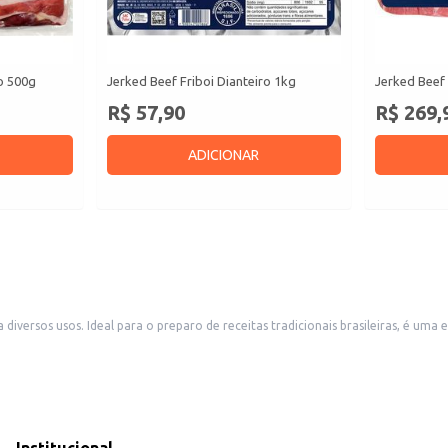
ro 500g
Jerked Beef Friboi Dianteiro 1kg
Jerked Beef 
R$ 57,90
R$ 269,
ADICIONAR
versos usos. Ideal para o preparo de receitas tradicionais brasileiras, é uma 
.
eparações que levam charque.
s pratos.