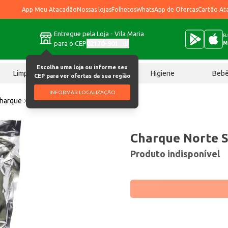
App Meu Atacadão
Nossas lojas
Folhetos
WhatsApp de Ofertas
Cartão At
Entregue pela Loja - Vila Maria
Ba
para o CEP
02170-901
M
Escolha uma loja ou informe seu
Limpeza
Chocolates
Higiene
Beb
CEP para ver ofertas da sua região
INFORMAR LOCALIZAÇÃO
harque
Charque Norte Sul 500g
Charque Norte S
Produto indisponível