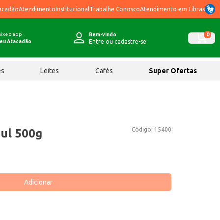
acadão
Atendimento
Institucional
Trabalhe Conosco
Atendimento em Libras
ixe o app
0
Bem-vindo
Entre ou cadastre-se
eu Atacadão
ês
Leites
Cafés
Super Ofertas
Código:
15400
ul 500g
Adicionar