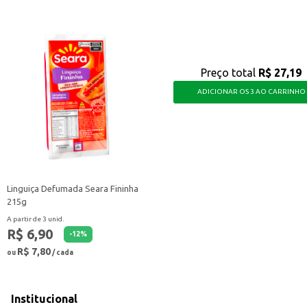
Preço total
R$ 27,19
ADICIONAR OS 3 AO CARRINHO
Linguiça Defumada Seara Fininha
215g
A partir de 3 unid.
R$ 6,90
-
12
%
R$ 7,80
ou
/ cada
Institucional