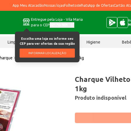
App Meu Atacadão
Nossas lojas
Folhetos
WhatsApp de Ofertas
Cartão At
Entregue pela Loja - Vila Maria
Ba
para o CEP
02170-901
M
Escolha uma loja ou informe seu
Limpeza
Chocolates
Higiene
Beb
CEP para ver ofertas da sua região
INFORMAR LOCALIZAÇÃO
harque
Charque Vilheto Ponta de Agulha 1kg
Charque Vilheto
1kg
Produto indisponível