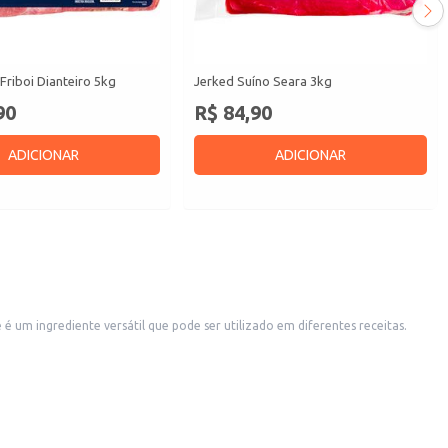
Friboi Dianteiro 5kg
Jerked Suíno Seara 3kg
90
R$ 84,90
ADICIONAR
ADICIONAR
 um ingrediente versátil que pode ser utilizado em diferentes receitas.
gando valor e praticidade à sua cozinha.