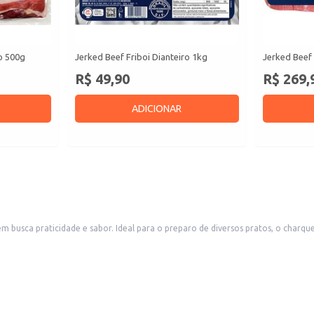
ro 500g
Jerked Beef Friboi Dianteiro 1kg
Jerked Beef 
R$ 49,90
R$ 269,
ADICIONAR
usca praticidade e sabor. Ideal para o preparo de diversos pratos, o charque é
com sabor característico e que pode ser utilizado em diversas receitas, agre