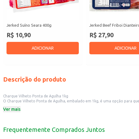
Jerked Suíno Seara 400g
Jerked Beef Friboi Diantei
R$ 10,90
R$ 27,90
ADICIONAR
ADICIONAR
Descrição do produto
Charque Vilheto Ponta de Agulha 1kg
O Charque Vilheto Ponta de Agulha, embalado em 1kg, é uma opção para quem b
Dicas de Uso:
Ver mais
Perfeito para o preparo da tradicional carne de sol.
Pode ser utilizado em feijoadas, dando um toque especial ao prato.
Ideal para acompanhamento de arroz e outros pratos.
Uma boa opção para quem busca praticidade no dia a dia.
Frequentemente Comprados Juntos
O Charque Vilheto Ponta de Agulha é uma escolha para quem busca um produto 