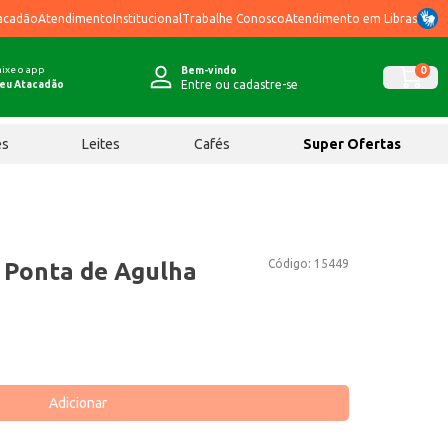
acadão
Atendimento
Institucional
Trabalhe Conosco
Atendimento em Libras
ixe o app
0
Bem-vindo
Entre ou cadastre-se
eu Atacadão
ês
Leites
Cafés
Super Ofertas
Código:
15449
 Ponta de Agulha
Adicionar