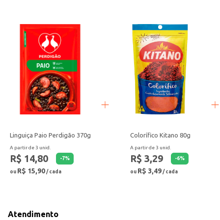
Linguiça Paio Perdigão 370g
Colorífico Kitano 80g
A partir de 3 unid.
A partir de 3 unid.
R$ 14,80
R$ 3,29
-
7
%
-
6
%
R$ 15,90
R$ 3,49
ou
/ cada
ou
/ cada
Atendimento