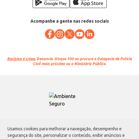
Acompanhe a gente nas redes sociais
Racismo é crime.
Denuncie. Disque 100 ou procure a Delegacia de Polícia
Civil mais próxima ou o Ministério Público.
Atacadão S.A.
Usamos cookies para melhorar a navegação, desempenho e
Avenida Morvan Dias de Figueiredo, 6169, Vila Maria, São Paulo - SP | CEP
segurança do site, personalizar o conteúdo, exibir anúncios e
02170-901 | CNPJ: 75.315.333/0001-09