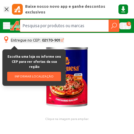
Baixe nosso novo app e ganhe descontos
exclusivos
0
Entregue no CEP:
02170-901
Escolha uma loja ou informe seu
CEP para ver ofertas da sua
região
INFORMAR LOCALIZAÇÃO
Clique na imagem para ampliar.