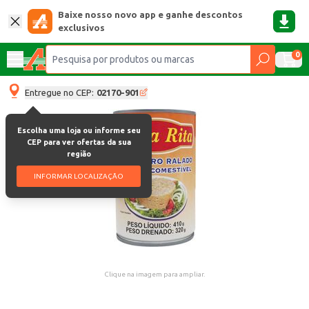
Baixe nosso novo app e ganhe descontos
exclusivos
0
Entregue no CEP:
02170-901
Escolha uma loja ou informe seu
CEP para ver ofertas da sua
região
INFORMAR LOCALIZAÇÃO
Clique na imagem para ampliar.