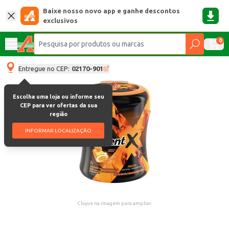
Baixe nosso novo app e ganhe descontos
exclusivos
0
Entregue no CEP:
02170-901
Escolha uma loja ou informe seu
CEP para ver ofertas da sua
região
INFORMAR LOCALIZAÇÃO
Clique na imagem para ampliar.