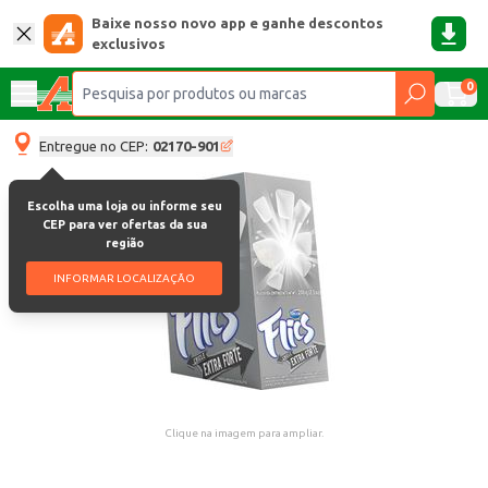
Baixe nosso novo app e ganhe descontos
exclusivos
0
Entregue no CEP:
02170-901
Escolha uma loja ou informe seu
CEP para ver ofertas da sua
região
INFORMAR LOCALIZAÇÃO
Clique na imagem para ampliar.