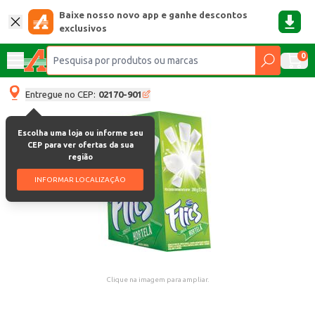
Baixe nosso novo app e ganhe descontos
exclusivos
0
Entregue no CEP:
02170-901
Escolha uma loja ou informe seu
CEP para ver ofertas da sua
região
INFORMAR LOCALIZAÇÃO
Clique na imagem para ampliar.