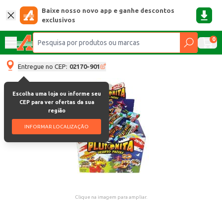
Baixe nosso novo app e ganhe descontos
exclusivos
0
Entregue no CEP:
02170-901
Escolha uma loja ou informe seu
CEP para ver ofertas da sua
região
INFORMAR LOCALIZAÇÃO
Clique na imagem para ampliar.