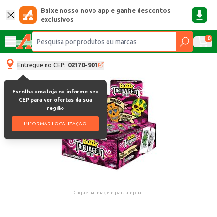
Baixe nosso novo app e ganhe descontos
exclusivos
0
Entregue no CEP:
02170-901
Escolha uma loja ou informe seu
CEP para ver ofertas da sua
região
INFORMAR LOCALIZAÇÃO
Clique na imagem para ampliar.