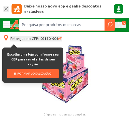
Baixe nosso novo app e ganhe descontos
exclusivos
0
Entregue no CEP:
02170-901
Escolha uma loja ou informe seu
CEP para ver ofertas da sua
região
INFORMAR LOCALIZAÇÃO
Clique na imagem para ampliar.