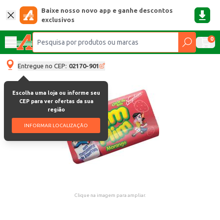
Baixe nosso novo app e ganhe descontos
exclusivos
0
Entregue no CEP:
02170-901
Escolha uma loja ou informe seu
CEP para ver ofertas da sua
região
INFORMAR LOCALIZAÇÃO
Clique na imagem para ampliar.