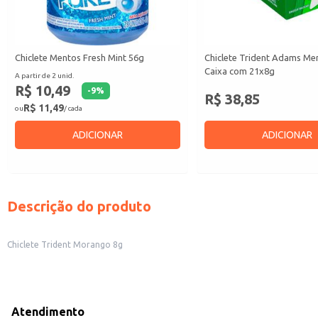
Chiclete Mentos Fresh Mint 56g
Chiclete Trident Adams Men
Caixa com 21x8g
A partir de 2 unid.
R$ 10,49
-
9
%
R$ 38,85
R$ 11,49
ou
/ cada
ADICIONAR
ADICIONAR
Descrição do produto
Chiclete Trident Morango 8g
Atendimento