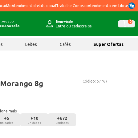
acadão
Atendimento
Institucional
Trabalhe Conosco
Atendimento em Libras
ixe o app
0
Bem-vindo
Entre ou cadastre-se
eu Atacadão
ês
Leites
Cafés
Super Ofertas
Código:
57767
t Morango 8g
ione mais:
+
5
+
10
+
672
unidades
unidades
unidades