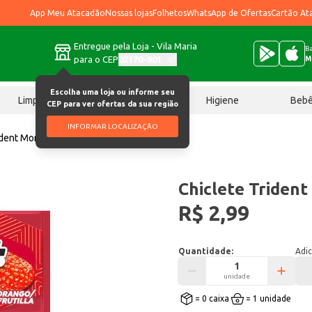
App Meu Atacadão
Nossas lojas
Folhetos
WhatsApp de Ofertas
Cartão At
Entregue pela Loja - Vila Maria
Ba
para o CEP
02170-901
M
Escolha uma loja ou informe seu
Limpeza
Chocolates
Higiene
Beb
CEP para ver ofertas da sua região
INFORMAR LOCALIZAÇÃO
ident Morango 8g
Chiclete Triden
R$ 2,99
Quantidade:
Adic
unidade
= 0 caixa
= 1 unidade