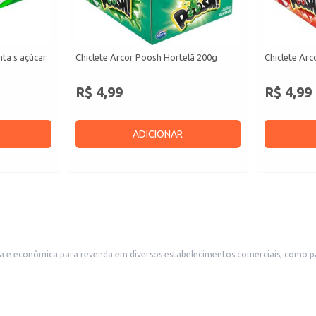
ta s açúcar
Chiclete Arcor Poosh Hortelã 200g
Chiclete Ar
R$ 4,99
R$ 4,99
ADICIONAR
ômica para revenda em diversos estabelecimentos comerciais, como padarias, mercearias,
tras compras ou como um produto de impulso. Também é uma boa opção para uso doméstico, oferecendo um sabor
e.