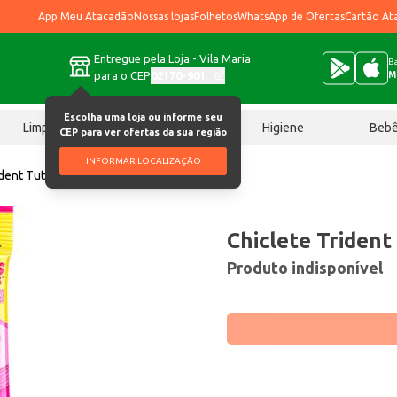
App Meu Atacadão
Nossas lojas
Folhetos
WhatsApp de Ofertas
Cartão At
Entregue pela Loja - Vila Maria
Ba
para o CEP
02170-901
M
Escolha uma loja ou informe seu
Limpeza
Chocolates
Higiene
Beb
CEP para ver ofertas da sua região
INFORMAR LOCALIZAÇÃO
dent Tutti Frutti 4 un
Chiclete Trident 
Produto indisponível