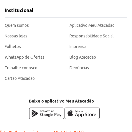
orosa e acessível.
Institucional
o de pacote com 4 unidades contribuem para um bom custo-benefício, tanto
Quem somos
Aplicativo Meu Atacadão
Nossas lojas
Responsabilidade Social
Folhetos
Imprensa
WhatsApp de Ofertas
Blog Atacadão
Trabalhe conosco
Denúncias
Cartão Atacadão
Baixe o aplicativo Meu Atacadão