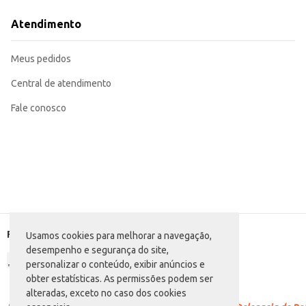
Uma opção prática e conveniente para consumo individual.
Adequado para uso doméstico, oferecendo uma opção de goma de mascar sab
Atendimento
O Chiclete Trident Tutti-Frutti oferece um sabor clássico e conhecido, garantindo uma boa aceitação pelo público. Sua embalagem compacta e o format
para o varejista quanto para o consumidor final.
Marca: Trident
Meus pedidos
Departamento: Mercearia
Categoria: Goma de mascar
Conteúdo: 4 unidades
Central de atendimento
EAN: 7895800481004
Fale conosco
Formas de pagamento
Usamos cookies para melhorar a navegação,
desempenho e segurança do site,
personalizar o conteúdo, exibir anúncios e
obter estatísticas. As permissões podem ser
alteradas, exceto no caso dos cookies