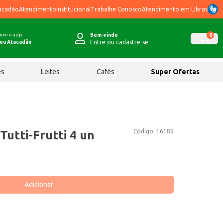
acadão
Atendimento
Institucional
Trabalhe Conosco
Atendimento em Libras
ixe o app
0
Bem-vindo
Entre ou cadastre-se
eu Atacadão
ês
Leites
Cafés
Super Ofertas
Código:
16189
Tutti-Frutti 4 un
Adicionar