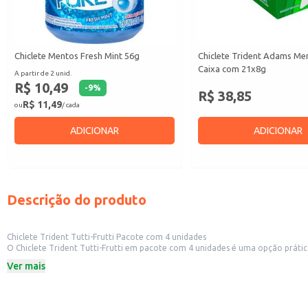
Chiclete Mentos Fresh Mint 56g
Chiclete Trident Adams Men
Caixa com 21x8g
A partir de 2 unid.
R$ 10,49
-
9
%
R$ 38,85
R$ 11,49
ou
/ cada
ADICIONAR
ADICIONAR
Descrição do produto
Chiclete Trident Tutti-Frutti Pacote com 4 unidades
O Chiclete Trident Tutti-Frutti em pacote com 4 unidades é uma opção prática e econ
facilita o consumo e o transporte, sendo ideal para oferecer aos clientes como um item complementar a ou
Ver mais
refrescante e agradável.
Dicas de uso:
Ideal para revenda em estabelecimentos comerciais de pequeno e médio port
Pode ser incluído em kits de guloseimas ou cestas de presentes.