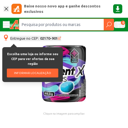
Baixe nosso novo app e ganhe descontos
exclusivos
0
Entregue no CEP:
02170-901
Escolha uma loja ou informe seu
CEP para ver ofertas da sua
região
INFORMAR LOCALIZAÇÃO
Clique na imagem para ampliar.