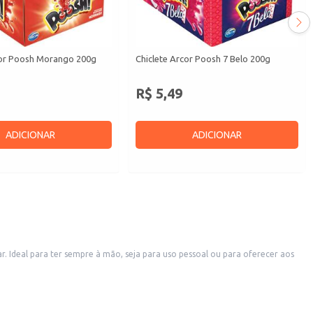
cor Poosh Morango 200g
Chiclete Arcor Poosh 7 Belo 200g
R$ 5,49
ADICIONAR
ADICIONAR
 Ideal para ter sempre à mão, seja para uso pessoal ou para oferecer aos