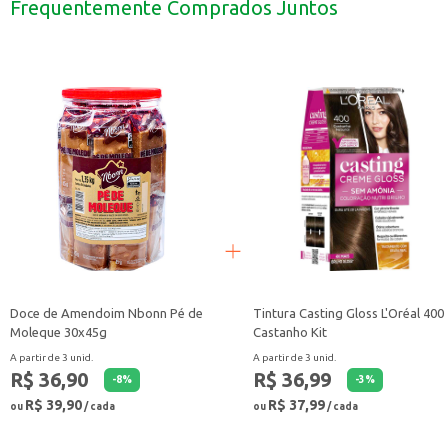
Frequentemente Comprados Juntos
Com o Chiclete Trident XSenses Peppermint, você desfruta do sabor refresca
Doce de Amendoim Nbonn Pé de
Tintura Casting Gloss L'Oréal 400
Moleque 30x45g
Castanho Kit
A partir de 3 unid.
A partir de 3 unid.
R$ 36,90
R$ 36,99
-
8
%
-
3
%
R$ 39,90
R$ 37,99
ou
/ cada
ou
/ cada