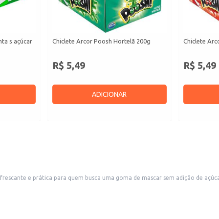
ta s açúcar
Chiclete Arcor Poosh Hortelã 200g
Chiclete Ar
R$ 5,49
R$ 5,49
ADICIONAR
rescante e prática para quem busca uma goma de mascar sem adição de açúcar.
dos e lojas de conveniência.