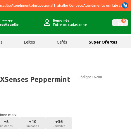
acadão
Atendimento
Institucional
Trabalhe Conosco
Atendimento em Libras
ixe o app
0
Bem-vindo
Entre ou cadastre-se
eu Atacadão
ês
Leites
Cafés
Super Ofertas
Código:
16208
t XSenses Peppermint
ione mais:
+
5
+
10
+
36
unidades
unidades
unidades