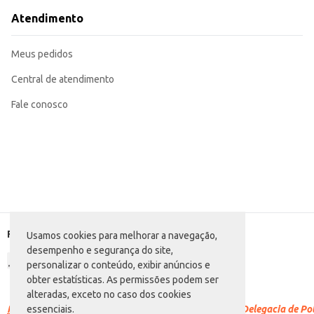
Atendimento
Meus pedidos
Central de atendimento
Fale conosco
Formas de pagamento
Usamos cookies para melhorar a navegação,
desempenho e segurança do site,
personalizar o conteúdo, exibir anúncios e
obter estatísticas. As permissões podem ser
alteradas, exceto no caso dos cookies
Racismo é crime.
Denuncie. Disque 100 ou procure a Delegacia de Polí
essenciais.