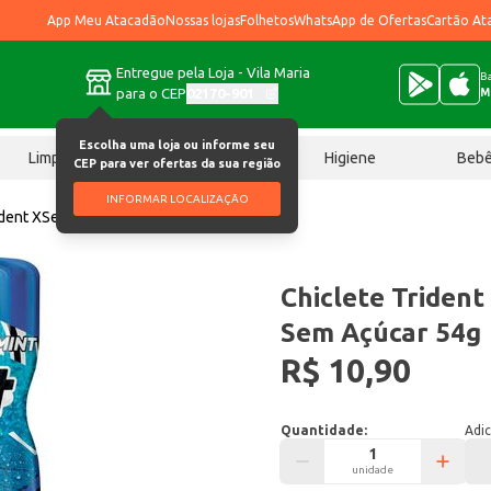
App Meu Atacadão
Nossas lojas
Folhetos
WhatsApp de Ofertas
Cartão At
Entregue pela Loja - Vila Maria
Ba
para o CEP
02170-901
M
Escolha uma loja ou informe seu
Limpeza
Chocolates
Higiene
Beb
CEP para ver ofertas da sua região
INFORMAR LOCALIZAÇÃO
rident XSenses Peppermint Sem Açúcar 54g
Chiclete Triden
Sem Açúcar 54g
R$ 10,90
Quantidade:
Adic
unidade