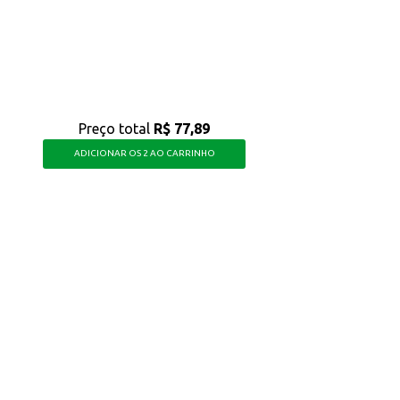
nte de peppermint, sem abrir mão de uma opção sem açúcar e com a praticidad
Preço total
R$ 77,89
ADICIONAR OS 2 AO CARRINHO