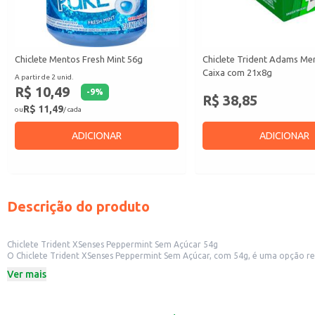
Chiclete Mentos Fresh Mint 56g
Chiclete Trident Adams Men
Caixa com 21x8g
A partir de 2 unid.
R$ 10,49
-
9
%
R$ 38,85
R$ 11,49
ou
/ cada
ADICIONAR
ADICIONAR
Descrição do produto
Chiclete Trident XSenses Peppermint Sem Açúcar 54g
O Chiclete Trident XSenses Peppermint Sem Açúcar, com 54g, é uma opção ref
clientes em estabelecimentos comerciais.
Ver mais
Dicas de Uso:
Perfeito para ter na bolsa, no carro ou na gaveta do escritório.
Ideal para quem busca uma opção sem açúcar para o dia a dia.
Pode ser oferecido em estabelecimentos comerciais como lanchonetes, merca