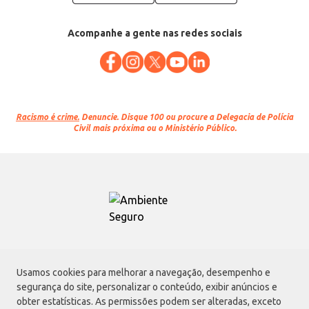
Acompanhe a gente nas redes sociais
Racismo é crime.
Denuncie. Disque 100 ou procure a Delegacia de Polícia
Civil mais próxima ou o Ministério Público.
Atacadão S.A.
Usamos cookies para melhorar a navegação, desempenho e
Avenida Morvan Dias de Figueiredo, 6169, Vila Maria, São Paulo - SP | CEP
segurança do site, personalizar o conteúdo, exibir anúncios e
02170-901 | CNPJ: 75.315.333/0001-09
obter estatísticas. As permissões podem ser alteradas, exceto