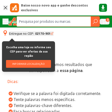
Baixe nosso novo app e ganhe descontos
exclusivos
0
Entregue no CEP:
02170-901
Escolha uma loja ou informe seu
CEP para ver ofertas da sua
região
oops, não encontramos resultados que
INFORMAR LOCALIZAÇÃO
correspondam a
essa página
.
Dicas:
Verifique se a palavra foi digitada corretamente.
Tente palavras menos específicas.
Tente palavras-chave diferentes.
Faça buscas relacionadas.