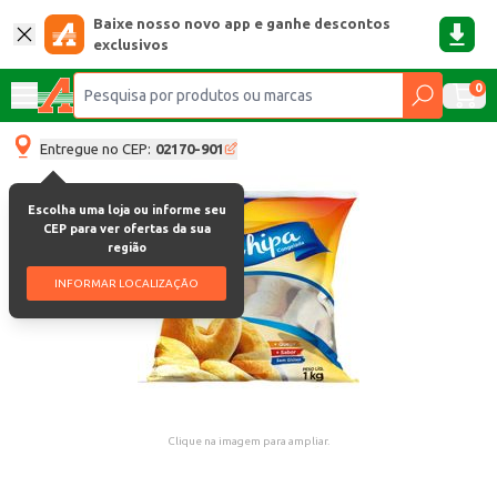
Baixe nosso novo app e ganhe descontos
exclusivos
0
Entregue no CEP:
02170-901
Escolha uma loja ou informe seu
CEP para ver ofertas da sua
região
INFORMAR LOCALIZAÇÃO
Clique na imagem para ampliar.