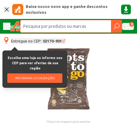
Baixe nosso novo app e ganhe descontos
exclusivos
0
Entregue no CEP:
02170-901
Escolha uma loja ou informe seu
CEP para ver ofertas da sua
região
INFORMAR LOCALIZAÇÃO
Clique na imagem para ampliar.