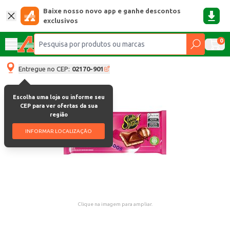
Baixe nosso novo app e ganhe descontos
exclusivos
0
Entregue no CEP:
02170-901
Escolha uma loja ou informe seu
CEP para ver ofertas da sua
região
INFORMAR LOCALIZAÇÃO
Clique na imagem para ampliar.