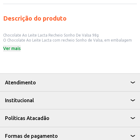
Descrição do produto
Chocolate Ao Leite Lacta Recheio Sonho De Valsa 98g
O Chocolate Ao Leite Lacta com recheio Sonho de Valsa, em embalagem
de 98g, combina o sabor do chocolate ao leite com o recheio cremoso e
Ver mais
pedaços crocantes do bombom Sonho de Valsa. Ideal para quem busca um
doce para consumo individual ou para compartilhar.
Dicas de Uso:
Perfeito para um lanche rápido e saboroso.
Uma ótima opção para presentear.
Ideal para revenda em pequenos comércios e estabelecimentos.
Pode ser utilizado em receitas de sobremesas, como tortas e bolos.
Atendimento
O Chocolate Ao Leite Lacta Recheio Sonho de Valsa é uma opção saborosa
e prática para satisfazer a vontade de um doce, seja em casa, no trabalho
ou em qualquer lugar.
Institucional
Políticas Atacadão
Formas de pagamento