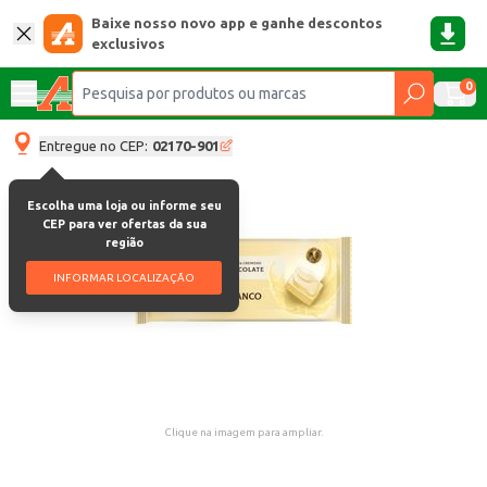
Baixe nosso novo app e ganhe descontos
exclusivos
0
Entregue no CEP:
02170-901
Escolha uma loja ou informe seu
CEP para ver ofertas da sua
região
INFORMAR LOCALIZAÇÃO
Clique na imagem para ampliar.