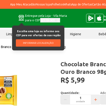
App Meu Atacadão
Nossas lojas
Folhetos
WhatsApp de Ofertas
Cartão At
Entregue pela Loja - Vila Maria
Ba
para o CEP
02170-901
M
Escolha uma loja ou informe seu
Limpeza
Chocolates
Higiene
Beb
CEP para ver ofertas da sua região
INFORMAR LOCALIZAÇÃO
 Branco Lacta Com Recheio Ouro Branco 98g
Chocolate Branc
Ouro Branco 98
R$ 5,99
Quantidade:
Adic
unidade