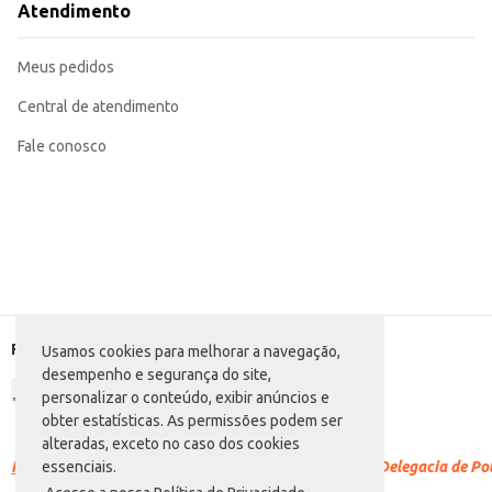
Atendimento
Meus pedidos
Central de atendimento
Fale conosco
Formas de pagamento
Usamos cookies para melhorar a navegação,
desempenho e segurança do site,
personalizar o conteúdo, exibir anúncios e
obter estatísticas. As permissões podem ser
alteradas, exceto no caso dos cookies
Racismo é crime.
Denuncie. Disque 100 ou procure a Delegacia de Polí
essenciais.