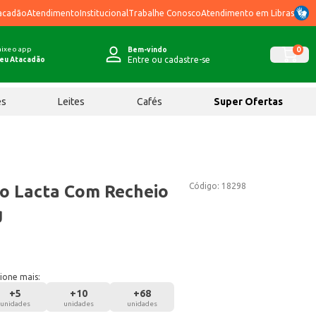
acadão
Atendimento
Institucional
Trabalhe Conosco
Atendimento em Libras
ixe o app
0
Bem-vindo
Entre ou cadastre-se
eu Atacadão
ês
Leites
Cafés
Super Ofertas
Código:
18298
o Lacta Com Recheio
g
ione mais:
+
5
+
10
+
68
unidades
unidades
unidades