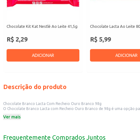
Chocolate Kit Kat Nestlé Ao Leite 41,5g
Chocolate Lacta Ao Leite 8
R$ 2,29
R$ 5,99
ADICIONAR
ADICIONAR
Descrição do produto
Chocolate Branco Lacta Com Recheio Ouro Branco 98g
O Chocolate Branco Lacta com Recheio Ouro Branco de 98g é uma opção par
inconfundível do Ouro Branco.
Ver mais
Dicas de Uso:
Perfeito para consumo individual, como um lanche ou sobremesa.
Pode ser utilizado em receitas de sobremesas, como fondue de chocolate ou 
Uma boa opção para revenda em pequenos comércios, como mercados e loja
Frequentemente Comprados Juntos
O Chocolate Branco Lacta com Recheio Ouro Branco é uma escolha saborosa 