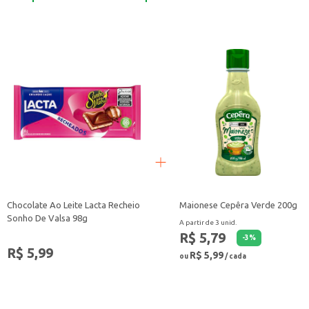
Chocolate Ao Leite Lacta Recheio
Maionese Cepêra Verde 200g
Sonho De Valsa 98g
A partir de 3 unid.
R$ 5,79
-
3
%
R$ 5,99
R$ 5,99
ou
/ cada