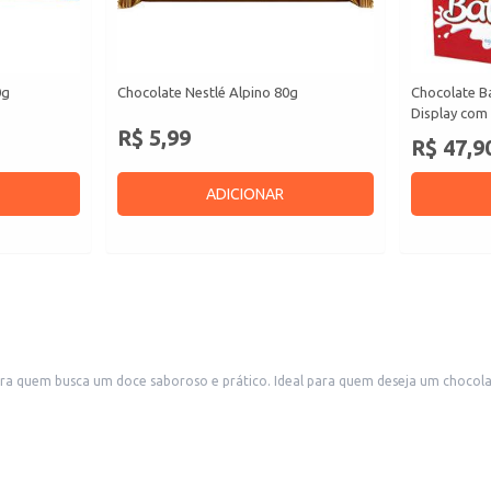
0g
Chocolate Nestlé Alpino 80g
Chocolate B
Display com 
R$ 5,99
R$ 47,9
ADICIONAR
a quem busca um doce saboroso e prático. Ideal para quem deseja um chocol
para decorar bolos e tortas.
s de conveniência.
e versátil para quem aprecia o sabor do chocolate branco com um toque espec