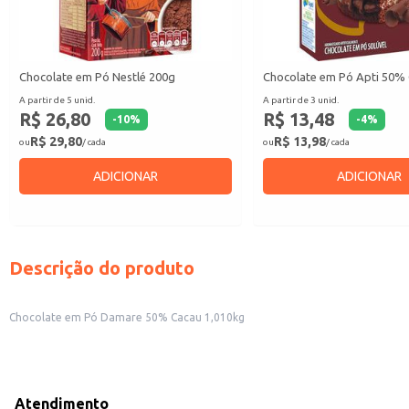
Chocolate em Pó Nestlé 200g
Chocolate em Pó Apti 50%
A partir de 5 unid.
A partir de 3 unid.
R$ 26,80
R$ 13,48
-
10
%
-
4
%
R$ 29,80
R$ 13,98
ou
/ cada
ou
/ cada
ADICIONAR
ADICIONAR
Descrição do produto
Chocolate em Pó Damare 50% Cacau 1,010kg
Atendimento