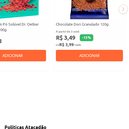
 Pó Solúvel Dr. Oetker
Chocolate Dori Granulado 120g
200g
A partir de 3 unid.
R$ 3,49
-
13
%
8
R$ 3,99
ou
/ cada
ADICIONAR
ADICIONAR
Políticas Atacadão