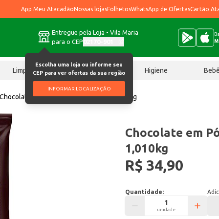
App Meu Atacadão
Nossas lojas
Folhetos
WhatsApp de Ofertas
Cartão At
Entregue pela Loja - Vila Maria
Ba
para o CEP
02170-901
M
Escolha uma loja ou informe seu
Limpeza
Chocolates
Higiene
Beb
CEP para ver ofertas da sua região
INFORMAR LOCALIZAÇÃO
Chocolate em Pó Damare 50% Cacau 1,010kg
Chocolate em P
1,010kg
R$ 34,90
Quantidade:
Adic
unidade