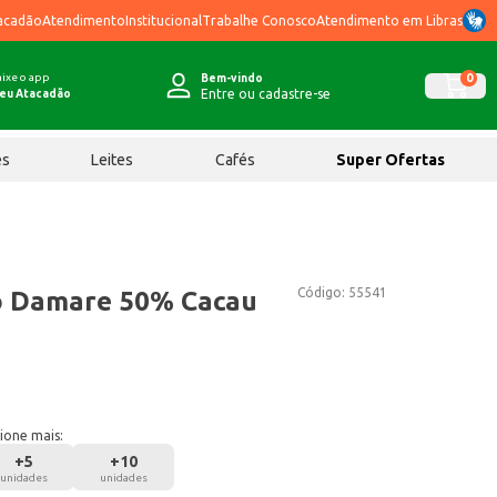
acadão
Atendimento
Institucional
Trabalhe Conosco
Atendimento em Libras
ixe o app
0
Bem-vindo
Entre ou cadastre-se
eu Atacadão
ês
Leites
Cafés
Super Ofertas
Código:
55541
ó Damare 50% Cacau
ione mais:
+
5
+
10
unidades
unidades