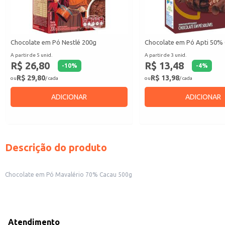
Chocolate em Pó Nestlé 200g
Chocolate em Pó Apti 50%
A partir de 5 unid.
A partir de 3 unid.
R$ 26,80
R$ 13,48
-
10
%
-
4
%
R$ 29,80
R$ 13,98
ou
/ cada
ou
/ cada
ADICIONAR
ADICIONAR
Descrição do produto
Chocolate em Pó Mavalério 70% Cacau 500g
Atendimento