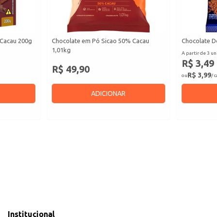
 Cacau 200g
Chocolate em Pó Sicao 50% Cacau
Chocolate D
1,01kg
A partir de 3 un
R$ 3,49
R$ 49,90
R$ 3,99
ou
/ 
ADICIONAR
Institucional