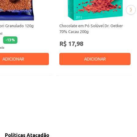
ori Granulado 120g
Chocolate em Pó Solúvel Dr. Oetker
70% Cacau 200g
id.
-
13
%
R$ 17,98
cada
ADICIONAR
ADICIONAR
Políticas Atacadão