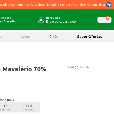
acadão
Atendimento
Institucional
Trabalhe Conosco
Atendimento em Libras
ixe o app
0
Bem-vindo
Entre ou cadastre-se
eu Atacadão
ês
Leites
Cafés
Super Ofertas
Código:
62656
ó Mavalério 70%
ione mais:
+
5
+
10
unidades
unidades