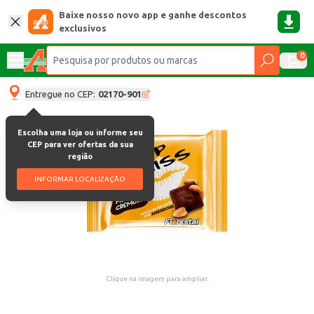
Baixe nosso novo app e ganhe descontos
exclusivos
0
Entregue no CEP:
02170-901
Escolha uma loja ou informe seu
CEP para ver ofertas da sua
região
INFORMAR LOCALIZAÇÃO
Clique na imagem para ampliar.