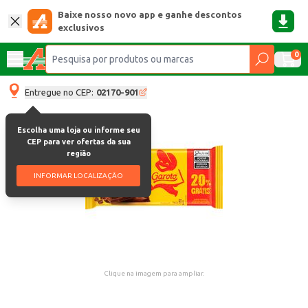
Baixe nosso novo app e ganhe descontos
exclusivos
0
Entregue no CEP:
02170-901
Escolha uma loja ou informe seu
CEP para ver ofertas da sua
região
INFORMAR LOCALIZAÇÃO
Clique na imagem para ampliar.