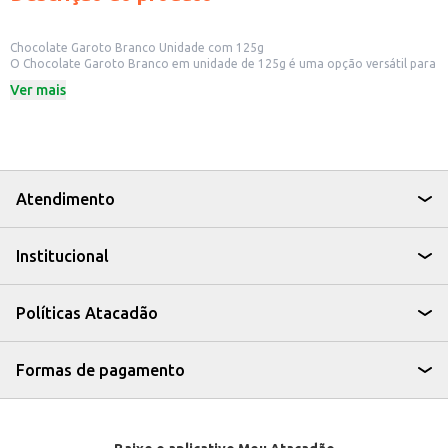
Chocolate Garoto Branco Unidade com 125g
O Chocolate Garoto Branco em unidade de 125g é uma opção versátil para
diversos usos. Sua praticidade em formato individual o torna ideal para
Ver mais
revenda em pequenos comércios, como lojas de conveniência, padarias e
supermercados, atendendo a demanda por um produto de marca
reconhecida. Também é uma boa escolha para estabelecimentos que
oferecem chocolates como complemento a outros produtos ou como
item individual para venda. A embalagem individual facilita o manuseio e a
conservação do produto.
Dicas de uso:
Atendimento
Ideal para revenda em diversos tipos de estabelecimentos comerciais.
Pode ser incluído em cestas de presentes ou kits de guloseimas.
Adequado para consumo individual ou como parte de sobremesas e
Institucional
receitas.
O Chocolate Garoto Branco de 125g oferece uma opção conveniente e de
qualidade para consumidores e comerciantes. Sua praticidade e o
reconhecimento da marca Garoto contribuem para uma boa experiência
Políticas Atacadão
de compra e consumo.
Marca: Garoto
Departamento: Mercearia
Categoria: Barra de chocolate
Formas de pagamento
Conteúdo: 125g
EAN: 52170961