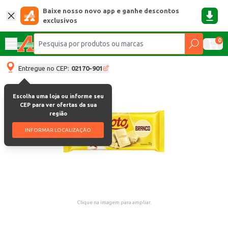
Baixe nosso novo app e ganhe descontos
exclusivos
0
Entregue no CEP:
02170-901
Escolha uma loja ou informe seu
CEP para ver ofertas da sua
região
INFORMAR LOCALIZAÇÃO
Clique na imagem para ampliar.