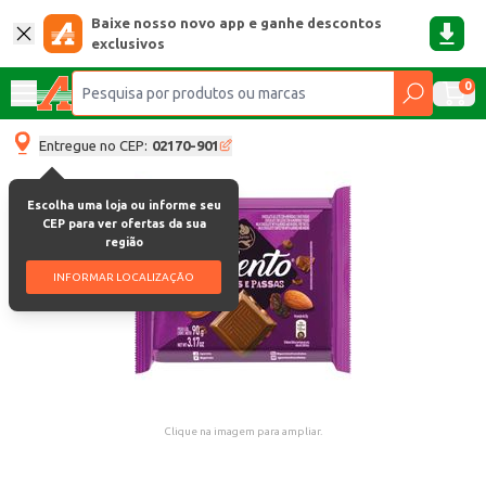
Baixe nosso novo app e ganhe descontos
exclusivos
0
Entregue no CEP:
02170-901
Escolha uma loja ou informe seu
CEP para ver ofertas da sua
região
INFORMAR LOCALIZAÇÃO
Clique na imagem para ampliar.