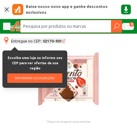
Baixe nosso novo app e ganhe descontos
exclusivos
0
Entregue no CEP:
02170-901
Escolha uma loja ou informe seu
CEP para ver ofertas da sua
região
INFORMAR LOCALIZAÇÃO
Clique na imagem para ampliar.