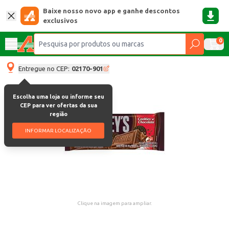
Baixe nosso novo app e ganhe descontos
exclusivos
0
Entregue no CEP:
02170-901
Escolha uma loja ou informe seu
CEP para ver ofertas da sua
região
INFORMAR LOCALIZAÇÃO
Clique na imagem para ampliar.