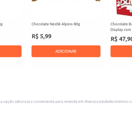
0g
Chocolate Nestlé Alpino 80g
Chocolate B
Display com 
R$ 5,99
R$ 47,9
ADICIONAR
opção saborosa e conveniente para revenda em diversos estabelecimentos comer
nda de consumidores que buscam um chocolate de alta qualidade em porções práticas. O produto t
de cranberry.