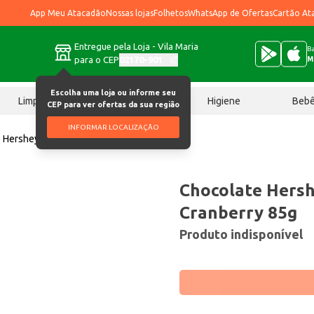
App Meu Atacadão
Nossas lojas
Folhetos
WhatsApp de Ofertas
Cartão At
Entregue pela Loja - Vila Maria
Ba
para o CEP
02170-901
M
Escolha uma loja ou informe seu
Limpeza
Chocolates
Higiene
Beb
CEP para ver ofertas da sua região
INFORMAR LOCALIZAÇÃO
 Hershey’s Dark 60% Cacau Cranberry 85g
Chocolate Hersh
Cranberry 85g
Produto indisponível