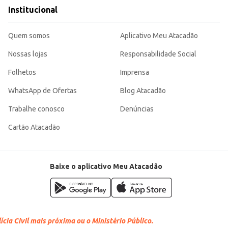
mesa.
Institucional
doçura, com a adição de cranberry que proporciona um toque diferenciado. Sua praticidade e sabor a
Quem somos
Aplicativo Meu Atacadão
Nossas lojas
Responsabilidade Social
Folhetos
Imprensa
WhatsApp de Ofertas
Blog Atacadão
Trabalhe conosco
Denúncias
Cartão Atacadão
Baixe o aplicativo Meu Atacadão
cia Civil mais próxima ou o Ministério Público.