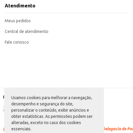
Uma opção para consumo doméstico em momentos de lazer ou como sobre
Atendimento
O Chocolate Hershey’s Dark 60% Cacau Cranberry oferece uma combinação equilibrada de amargor e 
tornando-o uma escolha eficiente para comerciantes e consumidores.
Marca: Hershey’s
Meus pedidos
Departamento: Mercearia
Categoria: Barra de chocolate
Conteúdo: 85g
Central de atendimento
EAN: 7898292888283
Fale conosco
Formas de pagamento
Usamos cookies para melhorar a navegação,
desempenho e segurança do site,
personalizar o conteúdo, exibir anúncios e
obter estatísticas. As permissões podem ser
alteradas, exceto no caso dos cookies
Racismo é crime.
Denuncie. Disque 100 ou procure a Delegacia de Polí
essenciais.