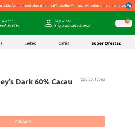
acadão
Atendimento
Institucional
Trabalhe Conosco
Atendimento em Libras
ixe o app
0
Bem-vindo
Entre ou cadastre-se
eu Atacadão
ês
Leites
Cafés
Super Ofertas
Código:
17365
ey’s Dark 60% Cacau
Adicionar