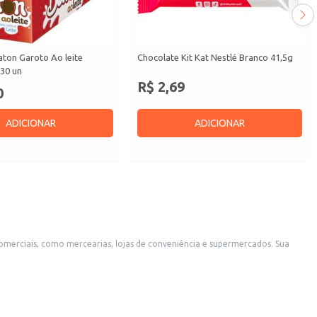
aton Garoto Ao leite
Chocolate Kit Kat Nestlé Branco 41,5g
30 un
R$ 2,69
0
ADICIONAR
ADICIONAR
ciais, como mercearias, lojas de conveniência e supermercados. Sua
ambém é uma boa opção para uso