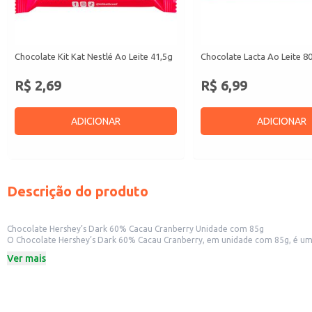
Chocolate Kit Kat Nestlé Ao Leite 41,5g
Chocolate Lacta Ao Leite 8
R$ 2,69
R$ 6,99
ADICIONAR
ADICIONAR
Descrição do produto
Chocolate Hershey’s Dark 60% Cacau Cranberry Unidade com 85g
O Chocolate Hershey’s Dark 60% Cacau Cranberry, em unidade com 85g, é uma 
embalagem individual facilita o manuseio e a venda unitária, sendo ideal para atender a dema
Ver mais
doméstico, oferecendo um sabor intenso de chocolate amargo com pedaços 
Dicas de uso:
Ideal para revenda em lojas de pequeno e médio porte.
Adequado para consumo individual ou como parte de cestas de presentes.
Pode ser incluído em kits de guloseimas ou como complemento em eventos.