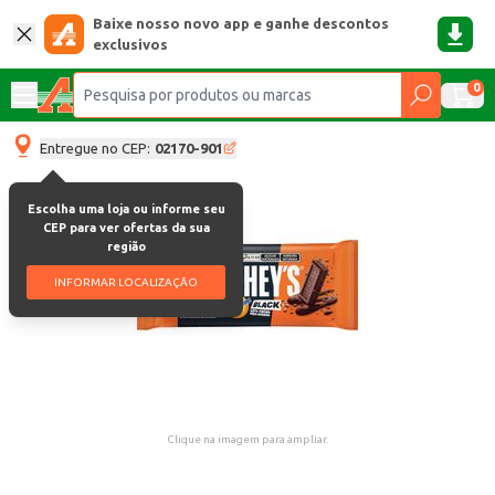
Baixe nosso novo app e ganhe descontos
exclusivos
0
Entregue no CEP:
02170-901
Escolha uma loja ou informe seu
CEP para ver ofertas da sua
região
INFORMAR LOCALIZAÇÃO
Clique na imagem para ampliar.