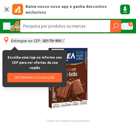
Baixe nosso novo app e ganhe descontos
exclusivos
0
Entregue no CEP:
02170-901
Escolha uma loja ou informe seu
CEP para ver ofertas da sua
região
INFORMAR LOCALIZAÇÃO
Clique na imagem para ampliar.