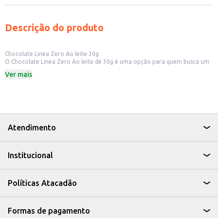
Descrição do produto
Chocolate Linea Zero Ao leite 30g
O Chocolate Linea Zero Ao leite de 30g é uma opção para quem busca um
chocolate com menos calorias e sem adição de açúcares. Ideal para quem
Ver mais
está em busca de uma alimentação com restrições ou para quem deseja um
doce com menor impacto na ingestão de açúcar.
Dicas de uso:
Perfeito para um lanche rápido e prático.
Pode ser consumido como sobremesa após as refeições.
Ideal para quem busca uma alternativa ao chocolate tradicional.
O Chocolate Linea Zero Ao leite 30g é uma escolha que combina sabor e
Atendimento
praticidade, atendendo às necessidades de quem busca opções com menos
açúcar, sem abrir mão do prazer de um bom chocolate.
Institucional
Políticas Atacadão
Formas de pagamento