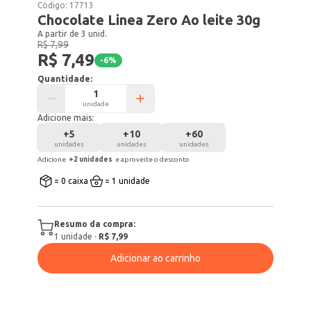
Código:
17713
Chocolate Linea Zero Ao leite 30g
A partir de 3 unid.
R$ 7,99
R$ 7,49
-
6
%
Quantidade:
unidade
Adicione mais:
+
5
+
10
+
60
unidades
unidades
unidades
Adicione
+
2
unidade
s
e aproveite o desconto
= 0 caixa
= 1 unidade
Resumo da compra:
1
unidade
·
R$ 7,99
Adicionar ao carrinho