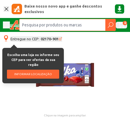
Baixe nosso novo app e ganhe descontos
exclusivos
0
Entregue no CEP:
02170-901
Escolha uma loja ou informe seu
CEP para ver ofertas da sua
região
INFORMAR LOCALIZAÇÃO
Clique na imagem para ampliar.