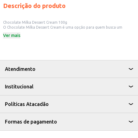
Descrição do produto
Chocolate Milka Dessert Cream 100g
O Chocolate Milka Dessert Cream é uma opção para quem busca um
chocolate com sabor cremoso e marcante. Ideal para quem aprecia um
Ver mais
chocolate com recheio, este produto é perfeito para consumo próprio ou
para revenda em estabelecimentos comerciais.
Dicas de uso:
Perfeito para acompanhar um café ou chá.
Ideal para ter em casa e saborear a qualquer momento.
Uma boa opção para incluir em cestas de presentes.
Pode ser oferecido em lanchonetes e cafeterias.
Atendimento
O Chocolate Milka Dessert Cream é uma escolha saborosa e prática para
quem busca um doce para diversos momentos do dia.
Institucional
Políticas Atacadão
Formas de pagamento